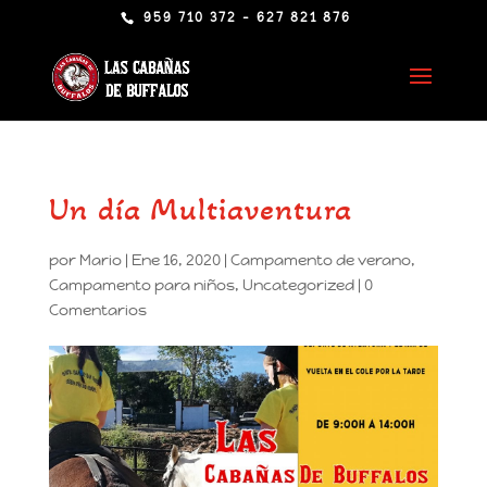
959 710 372 - 627 821 876
Un día Multiaventura
por
Mario
|
Ene 16, 2020
|
Campamento de verano
,
Campamento para niños
,
Uncategorized
|
0
Comentarios