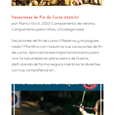
Vacaciones de Fin de Curso 2020/21
por
Mario
|
Oct 6, 2020
|
Campamento de verano
,
Campamento para niños
,
Uncategorized
Vacaciones de fin de curso ¡¡ Reserva y no pagues
nada !! Planifica con nosotros tus vacaciones de fin
de curso. Aprovecha ese importante evento para
vivir la naturaleza en plena sierra de Huelva,
disfrutando de forma segura mientras te diviertes
con tus compañeros en...