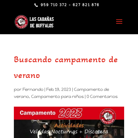
959 710 372 - 627 821 876
Buscando campamento de
verano
por
Fernando
|
Feb 19, 2023
|
Campamento de
verano
,
Campamento para niños
|
0 Comentarios