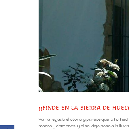
¡¡FINDE EN LA SIERRA DE HUEL
Ya ha llegado el otoño y parece que lo ha he
manta y chimenea y el sol deja paso a la lluvi