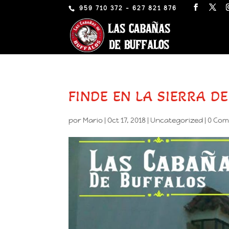
959 710 372 - 627 821 876
FINDE EN LA SIERRA D
por
Mario
|
Oct 17, 2018
|
Uncategorized
|
0 Com