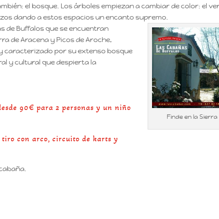
mbién: el bosque. Los árboles empiezan a cambiar de color: el ve
jizos dando a estos espacios un encanto supremo.
as de Buffalos que se encuentran
rra de Aracena y Picos de Aroche,
, y caracterizado por su extenso bosque
l y cultural que despierta la
 desde 90€ para 2 personas y un niño
Finde en la Sierra
iro con arco, circuito de karts y
 cabaña.