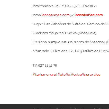
Información: 959 71 03 72 // 627 82 18 76
info@
lascabañas.com
//
lascabañas.com
Lugar: Las Cabañas de Buffalos. Camino de 
Cumbres Mayores, Huelva (Andalucía)
En pleno parque natural sierra de Aracena y 
A tan solo 120km de SEVILLA y 130km de Huelva
Tlf: 627 82 18 76
#
turismorural
#
otoño
#
cabañasrurales