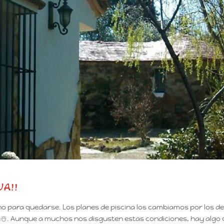
VA!!
cho para quedarse. Los planes de piscina los cambiamos por los d
a
☃️
. Aunque a muchos nos disgusten estas condiciones, hay algo