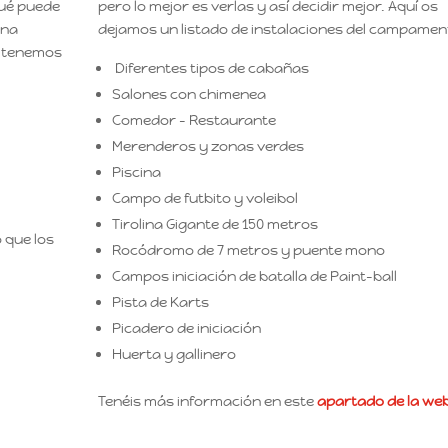
qué puede
pero lo mejor es verlas y así decidir mejor. Aquí os
una
dejamos un listado de instalaciones del campamen
e tenemos
Diferentes tipos de cabañas
Salones con chimenea
Comedor – Restaurante
Merenderos y zonas verdes
Piscina
Campo de futbito y voleibol
Tirolina Gigante de 150 metros
 que los
Rocódromo de 7 metros y puente mono
Campos iniciación de batalla de Paint-ball
Pista de Karts
Picadero de iniciación
Huerta y gallinero
Tenéis más información en este
apartado de la web