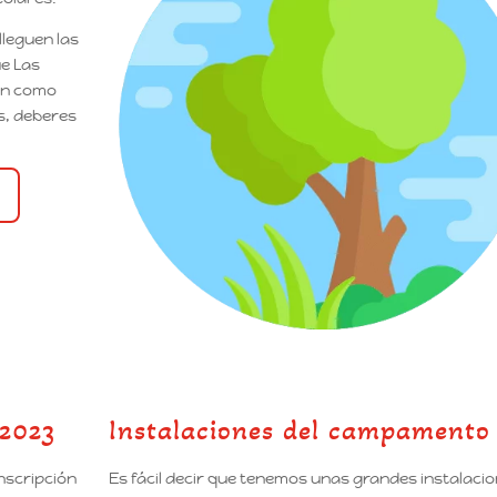
leguen las
ue Las
can como
s, deberes
 2023
Instalaciones del campamento
nscripción
Es fácil decir que tenemos unas grandes instalaci