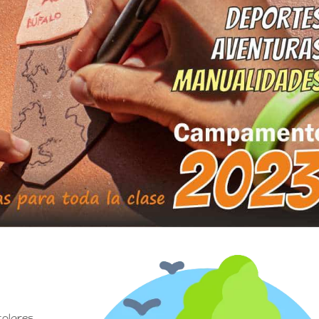
l
olares.