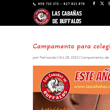
959 710 372 - 627 821 876
Campamento para coleg
por
Fernando
|
Oct 28, 2022
|
Campamento de 