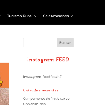
Turismo Rural
Celebraciones
Instagram FEED
[instagram-feed feed=2]
Entradas recientes
Campamento de fin de curso.
Una gran idea