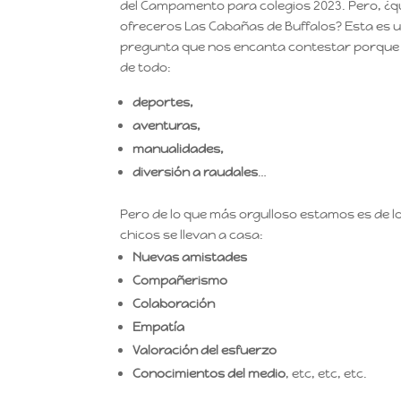
del Campamento para colegios 2023. Pero, ¿
ofreceros Las Cabañas de Buffalos? Esta es 
pregunta que nos encanta contestar porqu
de todo:
deportes,
aventuras,
manualidades,
diversión a raudales
…
Pero de lo que más orgulloso estamos es de lo
chicos se llevan a casa:
Nuevas amistades
Compañerismo
Colaboración
Empatía
Valoración del esfuerzo
Conocimientos del medio
, etc, etc, etc.