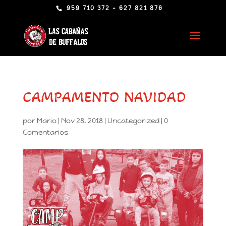
959 710 372 - 627 821 876
CAMPAMENTO NAVIDAD
por
Mario
|
Nov 28, 2018
|
Uncategorized
|
0
Comentarios