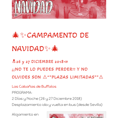
🎄
✨
CAMPAMENTO DE
NAVIDAD
✨
🎄
🔝
26 y 27 DICIEMBRE 2018
📣
¡¡NO TE LO PUEDES PERDER!! Y NO
OLVIDES SON
⚠️
“”PLAZAS LIMITADAS””
⚠️
Las Cabañas de Buffalos
PROGRAMA:
2 Días y Noche (26 y 27 Diciembre 2018)
Desplazamiento ida y vuelta en bus (desde Sevilla)
Alojamiento en