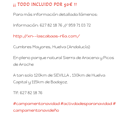
¡¡ TODO INCLUIDO POR 50€ !!
Para más información detallada llámenos:
Información: 627 82 18 76 // 959 71 03 72
http://xn--lascabaas-r6a.com/
Cumbres Mayores, Huelva (Andalucía)
En pleno parque natural Sierra de Aracena y Picos
de Aroche
A tan solo 120km de SEVILLA , 130km de Huelva
Capital y 115km de Badajoz.
Tlf: 627 82 18 76
#
campamentonavidad
#
activdadesparanavidad
#
campamentonavideño