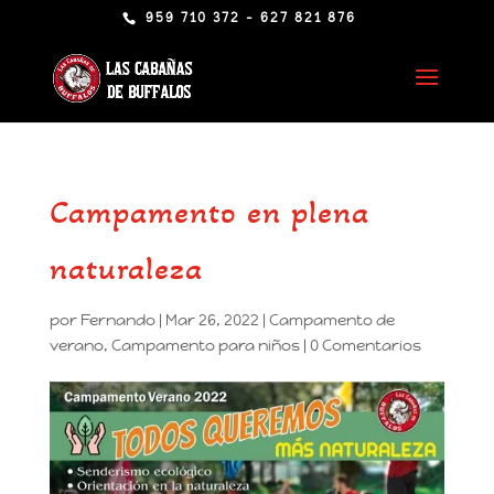
959 710 372 - 627 821 876
Campamento en plena
naturaleza
por
Fernando
|
Mar 26, 2022
|
Campamento de
verano
,
Campamento para niños
|
0 Comentarios