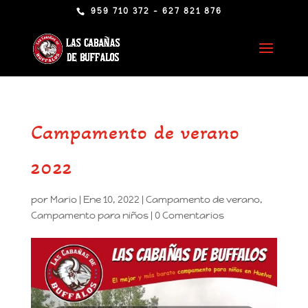
959 710 372 - 627 821 876
Campamento de verano
2022
por
Mario
|
Ene 10, 2022
|
Campamento de verano
,
Campamento para niños
|
0 Comentarios