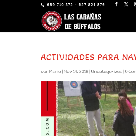
959 710 372 - 627 821 876
ACTIVIDADES PARA NA
por
Mario
|
Nov 14, 2018
|
Uncategorized
|
0 Co