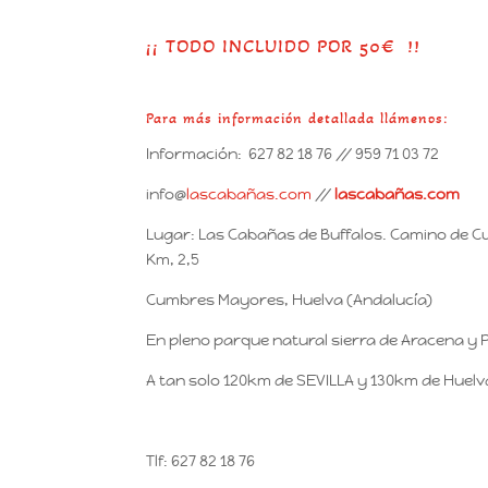
¡¡ TODO INCLUIDO POR 50€ !!
Para más información detallada llámenos:
Información: 627 82 18 76 // 959 71 03 72
info@
lascabañas.com
//
lascabañas.com
Lugar: Las Cabañas de Buffalos. Camino de
Km, 2,5
Cumbres Mayores, Huelva (Andalucía)
En pleno parque natural sierra de Aracena y 
A tan solo 120km de SEVILLA y 130km de Huelva
Tlf: 627 82 18 76