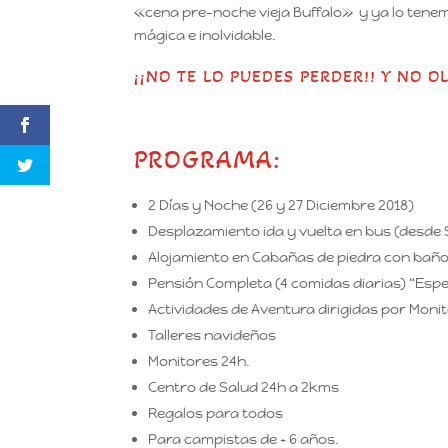
«cena pre-noche vieja Buffalo» y ya lo tene
mágica e inolvidable.
¡¡NO TE LO PUEDES PERDER!! Y NO 
PROGRAMA:
2 Días y Noche (26 y 27 Diciembre 2018)
Desplazamiento ida y vuelta en bus (desde S
Alojamiento en Cabañas de piedra con baño 
Pensión Completa (4 comidas diarias) “Espe
Actividades de Aventura dirigidas por Moni
Talleres navideños
Monitores 24h.
Centro de Salud 24h a 2kms
Regalos para todos
Para campistas de + 6 años.