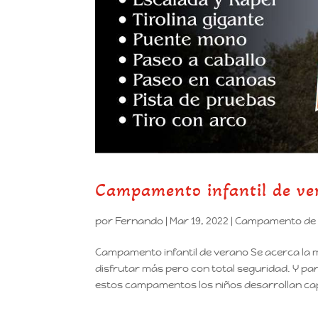
Campamento infantil de ve
por
Fernando
|
Mar 19, 2022
|
Campamento de 
Campamento infantil de verano Se acerca la 
disfrutar más pero con total seguridad. Y p
estos campamentos los niños desarrollan ca