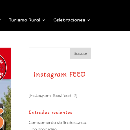
Turismo Rural
Celebraciones
Instagram FEED
[instagram-feed feed=2]
Entradas recientes
Campamento de fin de curso.
Una gran idea