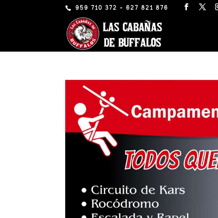
959 710 372 - 627 821 876