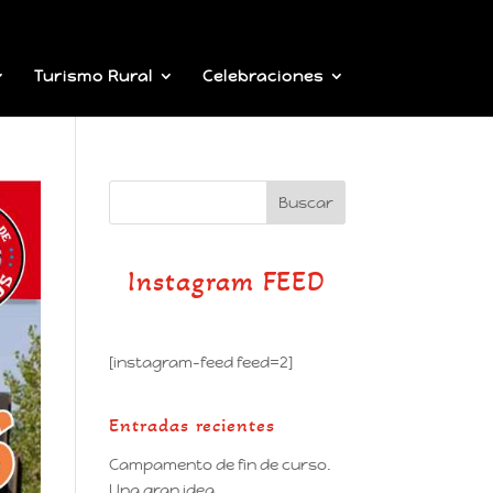
Turismo Rural
Celebraciones
Instagram FEED
[instagram-feed feed=2]
Entradas recientes
Campamento de fin de curso.
Una gran idea