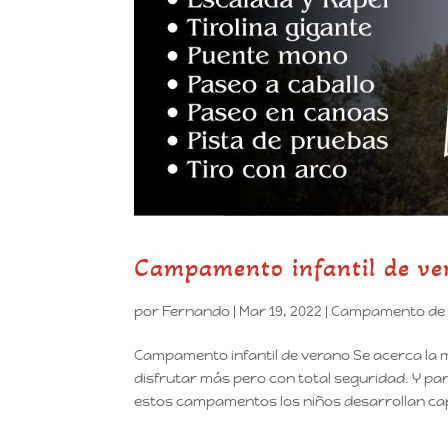
Campamento infantil de ve
por
Fernando
|
Mar 19, 2022
|
Campamento de 
Campamento infantil de verano Se acerca la 
disfrutar más pero con total seguridad. Y p
estos campamentos los niños desarrollan ca