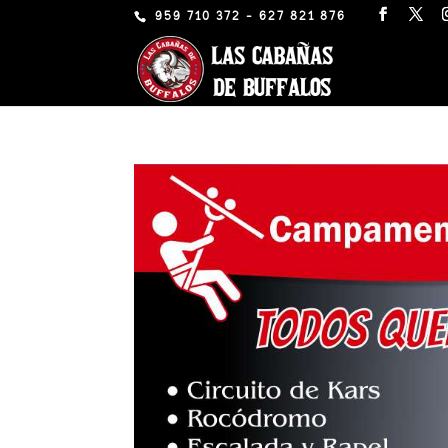
959 710 372 - 627 821 876