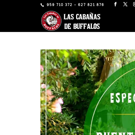
959 710 372 - 627 821 876