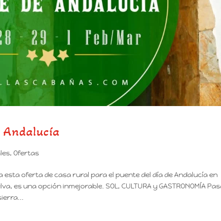
e Andalucía
les
,
Ofertas
esta oferta de casa rural para el puente del día de Andalucía en
elva, es una opción inmejorable. SOL, CULTURA y GASTRONOMÍA Pa
erra...