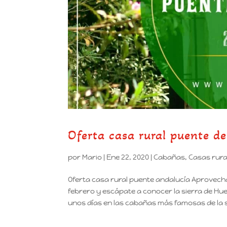
Oferta casa rural puente d
por
Mario
|
Ene 22, 2020
|
Cabañas
,
Casas rura
Oferta casa rural puente andalucía Aprovecha 
febrero y escápate a conocer la sierra de Hu
unos días en las cabañas más famosas de la si