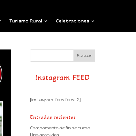
Turismo Rural
Celebraciones
Instagram FEED
[instagram-feed feed=2]
Entradas recientes
Campamento de fin de curso.
Una gran idea