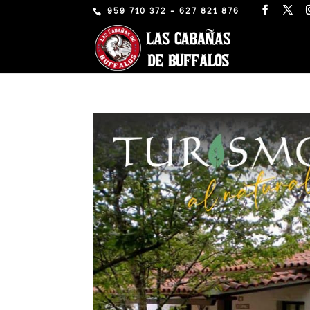
959 710 372 - 627 821 876