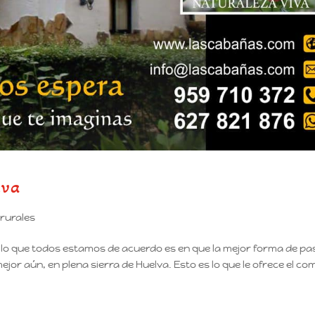
lva
rurales
en lo que todos estamos de acuerdo es en que la mejor forma de pa
jor aún, en plena sierra de Huelva. Esto es lo que le ofrece el co