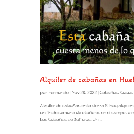
Alquiler de cabañas en Hue
por
Fernando
|
Nov 29, 2022
|
Cabañas
,
Casas 
Alquiler de cabañas en la sierra Si hay algo 
un fin de semana de otoño es en el campo, o me
Las Cabañas de Buffalos. Un...