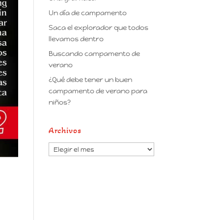
Un día de campamento
Saca el explorador que todos
llevamos dentro
Buscando campamento de
verano
¿Qué debe tener un buen
campamento de verano para
niños?
Archivos
Archivos