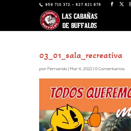
959 710 372 - 627 821 876
03_01_sala_recreativa
por
Fernando
|
Mar 4, 2022
|
0 Comentarios