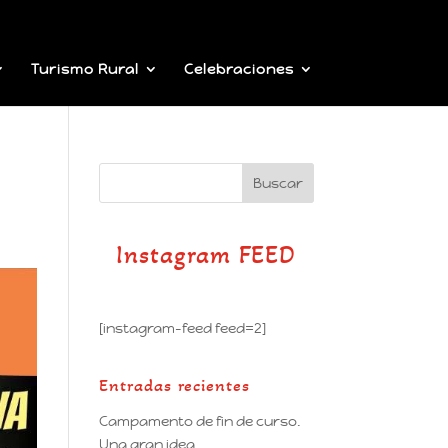
Turismo Rural
Celebraciones
Instagram FEED
[instagram-feed feed=2]
Entradas recientes
Campamento de fin de curso.
Una gran idea