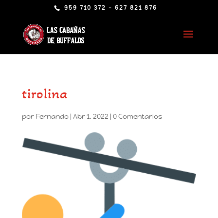
959 710 372 - 627 821 876
tirolina
por
Fernando
|
Abr 1, 2022
|
0 Comentarios