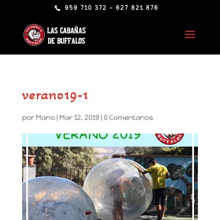
959 710 372 - 627 821 876
verano19-1
por
Mario
|
Mar 12, 2019
|
0 Comentarios