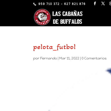
959 710 372 - 627 821 876
pelota_futbol
por
Fernando
|
Mar 11, 2022
|
0 Comentarios