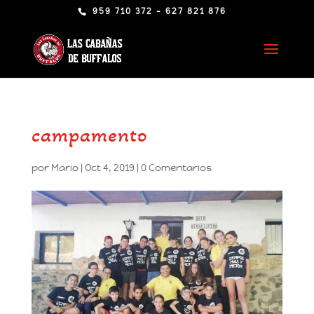
959 710 372 - 627 821 876
campamento
por
Mario
|
Oct 4, 2019
|
0 Comentarios