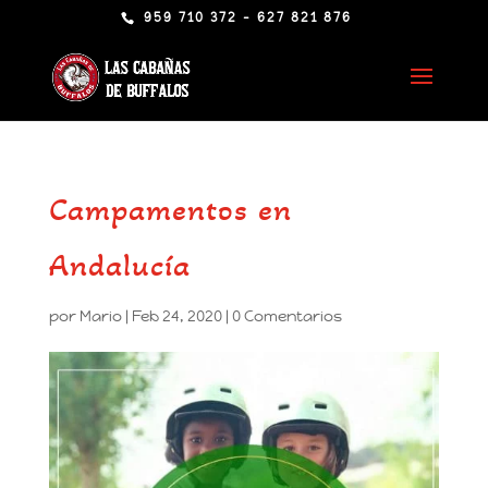
959 710 372 - 627 821 876
Campamentos en
Andalucía
por
Mario
|
Feb 24, 2020
|
0 Comentarios