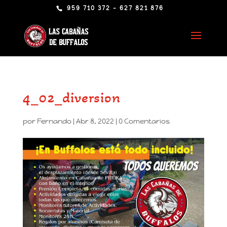
959 710 372 - 627 821 876
4_02_diversion
por
Fernando
|
Abr 8, 2022
|
0 Comentarios