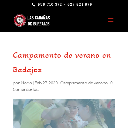
959 710 372 - 627 821 876
Campamento de verano en
Badajoz
por
Mario
|
Feb 27, 2020
|
Campamento de verano
|
0
Comentarios