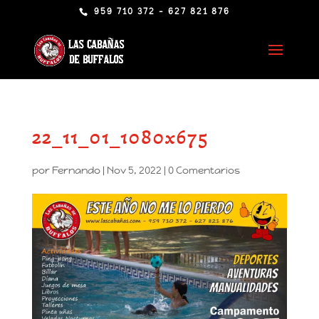
959 710 372 - 627 821 876
22_11_01_1080x675
por
Fernando
|
Nov 5, 2022
|
0 Comentarios