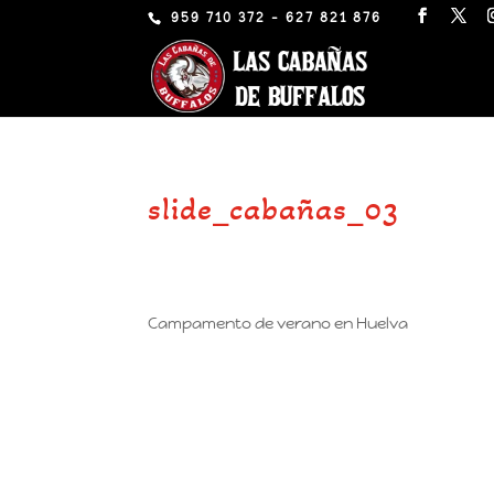
959 710 372 - 627 821 876
slide_cabañas_03
Campamento de verano en Huelva