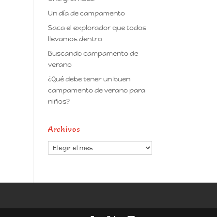
Un día de campamento
Saca el explorador que todos
llevamos dentro
Buscando campamento de
verano
¿Qué debe tener un buen
campamento de verano para
niños?
Archivos
Archivos