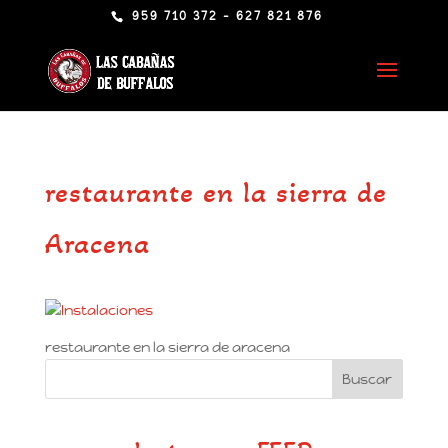
959 710 372 - 627 821 876
restaurante en la sierra de
Aracena
restaurante en la sierra de aracena