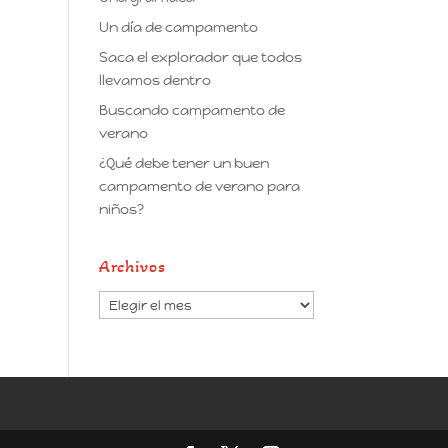
Un día de campamento
Saca el explorador que todos
llevamos dentro
Buscando campamento de
verano
¿Qué debe tener un buen
campamento de verano para
niños?
Archivos
Archivos