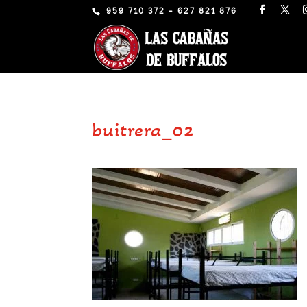
959 710 372 - 627 821 876
buitrera_02