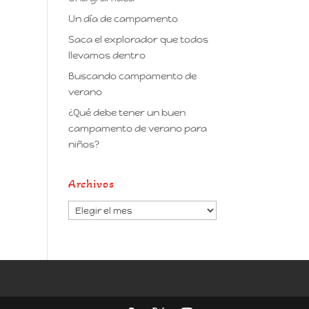
Un día de campamento
Saca el explorador que todos
llevamos dentro
Buscando campamento de
verano
¿Qué debe tener un buen
campamento de verano para
niños?
Archivos
Archivos