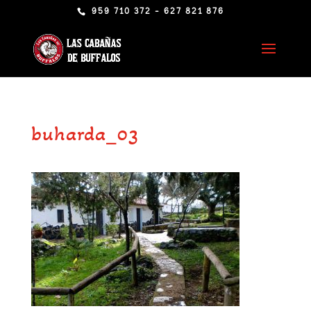
959 710 372 - 627 821 876
buharda_03