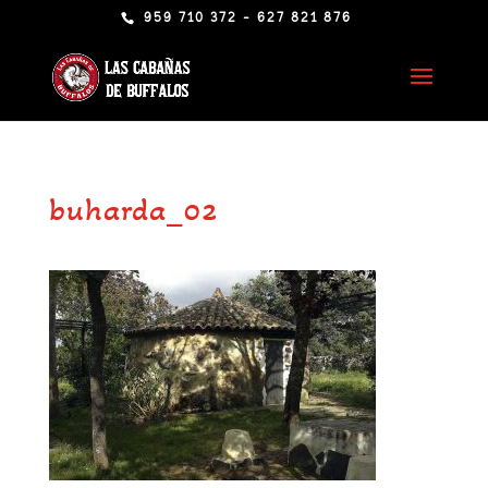
959 710 372 - 627 821 876
buharda_02