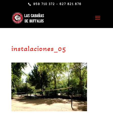
959 710 372 - 627 821 876
instalaciones_05