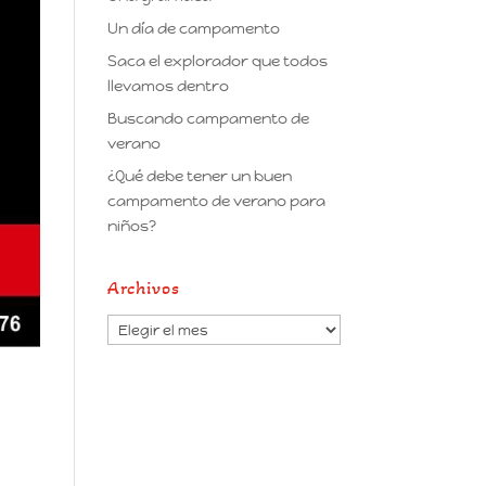
Un día de campamento
Saca el explorador que todos
llevamos dentro
Buscando campamento de
verano
¿Qué debe tener un buen
campamento de verano para
niños?
Archivos
Archivos