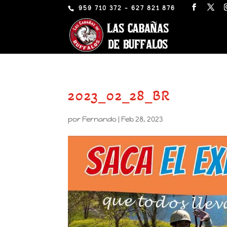
959 710 372 - 627 821 876
2023_02_28_BR
por
Fernando
|
Feb 28, 2023