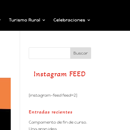
Turismo Rural
Celebraciones
Instagram FEED
[instagram-feed feed=2]
Entradas recientes
Campamento de fin de curso.
Una gran idea