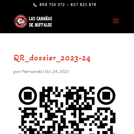
959 710 372 - 627 821 876
QR_dossier_2023-24
por
Fernando
|
Oct 24, 2023