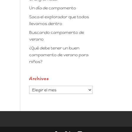
Un día de campamento
Saca el explorador que todos
llevamos dentro
Buscando campamento de
verano
¿Qué debe tener un buen
campamento de verano para
niños?
Archivos
Archivos